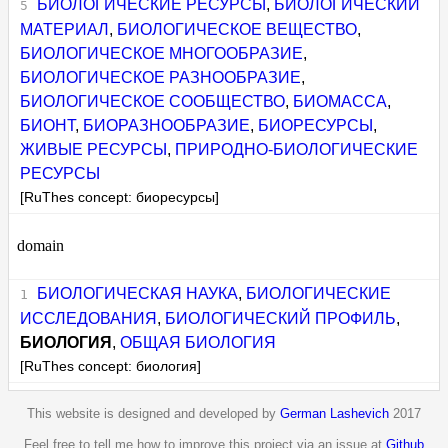
БИОЛОГИЧЕСКИЕ РЕСУРСЫ
,
БИОЛОГИЧЕСКИЙ
МАТЕРИАЛ
,
БИОЛОГИЧЕСКОЕ ВЕЩЕСТВО
,
БИОЛОГИЧЕСКОЕ МНОГООБРАЗИЕ
,
БИОЛОГИЧЕСКОЕ РАЗНООБРАЗИЕ
,
БИОЛОГИЧЕСКОЕ СООБЩЕСТВО
,
БИОМАССА
,
БИОНТ
,
БИОРАЗНООБРАЗИЕ
,
БИОРЕСУРСЫ
,
ЖИВЫЕ РЕСУРСЫ
,
ПРИРОДНО-БИОЛОГИЧЕСКИЕ
РЕСУРСЫ
[RuThes concept: биоресурсы]
domain
БИОЛОГИЧЕСКАЯ НАУКА
,
БИОЛОГИЧЕСКИЕ
ИССЛЕДОВАНИЯ
,
БИОЛОГИЧЕСКИЙ ПРОФИЛЬ
,
БИОЛОГИЯ
,
ОБЩАЯ БИОЛОГИЯ
[RuThes concept: биология]
This website is designed and developed by
German Lashevich
2017
Feel free to tell me how to improve this project via an issue at
Github