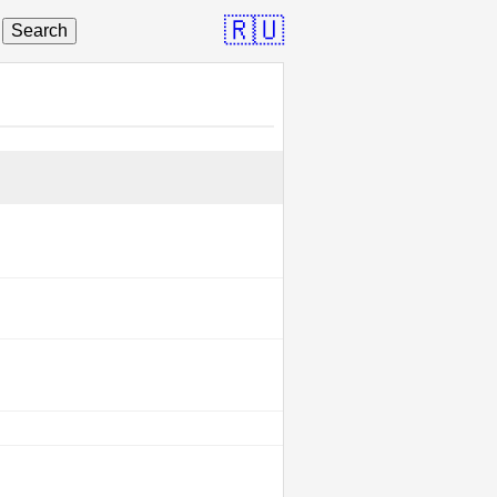
🇷🇺
Search