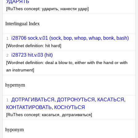
УДАРЯТЬ
[RuThes concept: ударить, нанести удар]
Interlingual Index
i28706 sock.v.01 (sock, bop, whop, whap, bonk, bash)
[Wordnet definition: hit hard]
i28723 hit.v.03 (hit)
[Wordnet definition: deal a blow to, either with the hand or with
an instrument]
hypernym
ДОТРАГИВАТЬСЯ
,
ДОТРОНУТЬСЯ
,
КАСАТЬСЯ
,
КОНТАКТИРОВАТЬ
,
КОСНУТЬСЯ
[RuThes concept: касаться, дотрагиваться]
hyponym