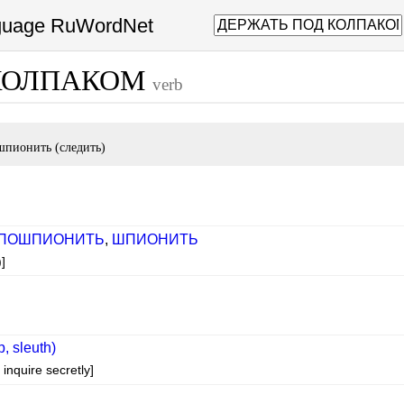
nguage RuWordNet
 КОЛПАКОМ
verb
шпионить (следить)
ПОШПИОНИТЬ
,
ШПИОНИТЬ
]
, sleuth)
 inquire secretly]