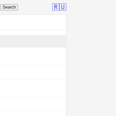
🇷🇺
Search