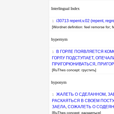
Interlingual Index
i30713 repent.v.02 (repent, regre
[Wordnet definition: feel remorse for; f
hypernym
В ГОРЛЕ ПОЯВЛЯЕТСЯ КОМ
ГОРЛУ ПОДСТУПАЕТ
,
ОПЕЧАЛ
ПРИГОРЮНИВАТЬСЯ
,
ПРИГО
[RuThes concept: грустить]
hyponym
ЖАЛЕТЬ О СДЕЛАННОМ
,
ЗА
РАСКАЯТЬСЯ В СВОЕМ ПОСТ
ЗАЕЛА
,
СОЖАЛЕТЬ О СОДЕЯ
[RuThes concept: раскаяться]