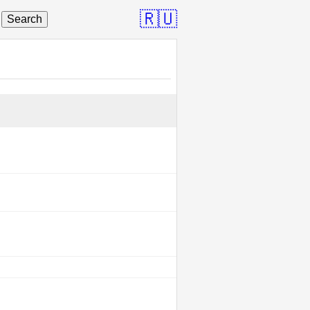
🇷🇺
Search