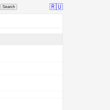
🇷🇺
Search