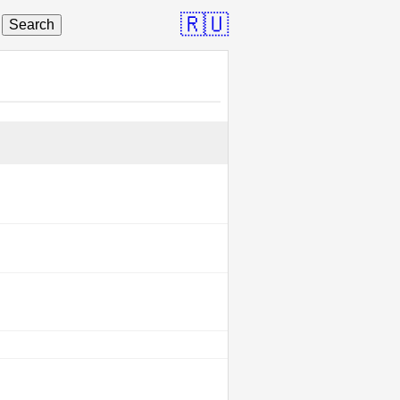
🇷🇺
Search