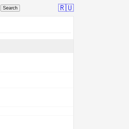
🇷🇺
Search