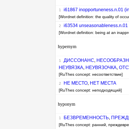
i61867 inopportuneness.n.01 (i
[Wordnet definition: the quality of occu
i63534 unseasonableness.n.01 
[Wordnet definition: being at an inappr
hypernym
ДИССОНАНС
,
НЕСООБРАЗН
НЕУВЯЗКА
,
НЕУВЯЗОЧКА
,
ОТС
[RuThes concept: несоответствие]
НЕ МЕСТО
,
НЕТ МЕСТА
[RuThes concept: неподходящий]
hyponym
БЕЗВРЕМЕННОСТЬ
,
ПРЕЖД
[RuThes concept: ранний, преждевр