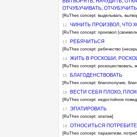
ВЫТВОРЯТЬ
,
НАЧУДИТЬ
,
ОТК
ОТЧУБУЧИВАТЬ
,
ОТЧУБУЧИТ
[RuThes concept: выделывать, вытво
ЧИНИТЬ ПРОИЗВОЛ
,
ЧТО Х
[RuThes concept: произвол (своевол
РЕБЯЧИТЬСЯ
[RuThes concept: ребячество (несер
ЖИТЬ В РОСКОШИ
,
РОСКО
[RuThes concept: роскошествовать, ж
БЛАГОДЕНСТВОВАТЬ
[RuThes concept: благополучие, бла
ВЕСТИ СЕБЯ ПЛОХО
,
ПЛОХ
[RuThes concept: недостойное пове
ЭПАТИРОВАТЬ
[RuThes concept: эпатаж]
ОТНОСИТЬСЯ ПОТРЕБИТЕ
[RuThes concept: паразитизм, потре