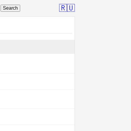
🇷🇺
Search