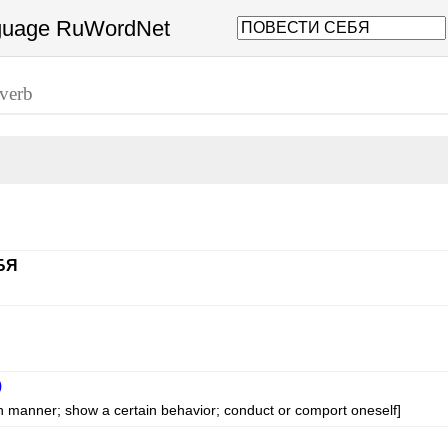
nguage RuWordNet
verb
БЯ
)
in manner; show a certain behavior; conduct or comport oneself]