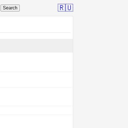
🇷🇺
Search