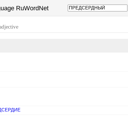
nguage RuWordNet
adjective
ДСЕРДИЕ