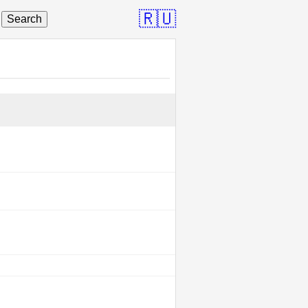
🇷🇺
Search