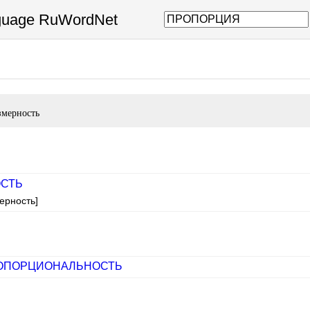
nguage RuWordNet
змерность
СТЬ
ерность]
ОПОРЦИОНАЛЬНОСТЬ