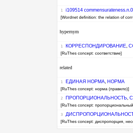
i109514 commensurateness.n.01
[Wordnet definition: the relation of co
hypernym
КОРРЕСПОНДИРОВАНИЕ
,
С
[RuThes concept: соответствие]
related
ЕДИНАЯ НОРМА
,
НОРМА
[RuThes concept: норма (правило)]
ПРОПОРЦИОНАЛЬНОСТЬ
,
С
[RuThes concept: пропорциональны
ДИСПРОПОРЦИОНАЛЬНОС
[RuThes concept: диспропорция, не