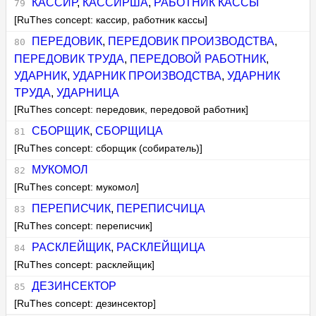
КАССИР
,
КАССИРША
,
РАБОТНИК КАССЫ
[RuThes concept: кассир, работник кассы]
ПЕРЕДОВИК
,
ПЕРЕДОВИК ПРОИЗВОДСТВА
,
ПЕРЕДОВИК ТРУДА
,
ПЕРЕДОВОЙ РАБОТНИК
,
УДАРНИК
,
УДАРНИК ПРОИЗВОДСТВА
,
УДАРНИК
ТРУДА
,
УДАРНИЦА
[RuThes concept: передовик, передовой работник]
СБОРЩИК
,
СБОРЩИЦА
[RuThes concept: сборщик (собиратель)]
МУКОМОЛ
[RuThes concept: мукомол]
ПЕРЕПИСЧИК
,
ПЕРЕПИСЧИЦА
[RuThes concept: переписчик]
РАСКЛЕЙЩИК
,
РАСКЛЕЙЩИЦА
[RuThes concept: расклейщик]
ДЕЗИНСЕКТОР
[RuThes concept: дезинсектор]