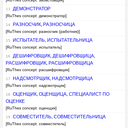
[RuThes concept: забастовщик]
ДЕМОНСТРАТОР
[RuThes concept: демонстратор]
РАЗНОСЧИК
,
РАЗНОСЧИЦА
[RuThes concept: разносчик (работник)]
ИСПЫТАТЕЛЬ
,
ИСПЫТАТЕЛЬНИЦА
[RuThes concept: испытатель]
ДЕШИФРОВЩИК
,
ДЕШИФРОВЩИЦА
,
РАСШИФРОВЩИК
,
РАСШИФРОВЩИЦА
[RuThes concept: расшифровщик]
НАДСМОТРЩИК
,
НАДСМОТРЩИЦА
[RuThes concept: надсмотрщик]
ОЦЕНЩИК
,
ОЦЕНЩИЦА
,
СПЕЦИАЛИСТ ПО
ОЦЕНКЕ
[RuThes concept: оценщик]
СОВМЕСТИТЕЛЬ
,
СОВМЕСТИТЕЛЬНИЦА
[RuThes concept: совместитель]