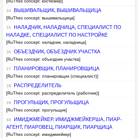
[RuThes concept: костюмер]
ВЫШИВАЛЬЩИК
,
ВЫШИВАЛЬЩИЦА
[RuThes concept: вышивальщица]
НАЛАДЧИК
,
НАЛАДЧИЦА
,
СПЕЦИАЛИСТ ПО
НАЛАДКЕ
,
СПЕЦИАЛИСТ ПО НАСТРОЙКЕ
[RuThes concept: наладчик, наладчица]
ОБЪЕЗДЧИК
,
ОБЪЕЗДЧИК УЧАСТКА
[RuThes concept: объездчик участка]
ПЛАНИРОВЩИК
,
ПЛАНИРОВЩИЦА
[RuThes concept: планировщик (специалист)]
РАСПРЕДЕЛИТЕЛЬ
[RuThes concept: распределитель (работник)]
ПРОГУЛЬЩИК
,
ПРОГУЛЬЩИЦА
[RuThes concept: прогульщик]
ИМИДЖМЕЙКЕР
,
ИМИДЖМЕЙКЕРША
,
ПИАР-
АГЕНТ
,
ПИАРОВЕЦ
,
ПИАРЩИК
,
ПИАРЩИЦА
[RuThes concept: имиджмейкер]