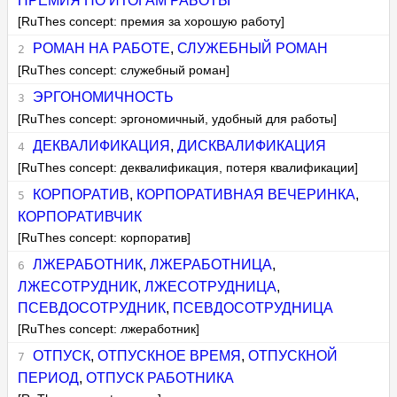
ПРЕМИЯ ПО ИТОГАМ РАБОТЫ
[RuThes concept: премия за хорошую работу]
РОМАН НА РАБОТЕ
,
СЛУЖЕБНЫЙ РОМАН
[RuThes concept: служебный роман]
ЭРГОНОМИЧНОСТЬ
[RuThes concept: эргономичный, удобный для работы]
ДЕКВАЛИФИКАЦИЯ
,
ДИСКВАЛИФИКАЦИЯ
[RuThes concept: деквалификация, потеря квалификации]
КОРПОРАТИВ
,
КОРПОРАТИВНАЯ ВЕЧЕРИНКА
,
КОРПОРАТИВЧИК
[RuThes concept: корпоратив]
ЛЖЕРАБОТНИК
,
ЛЖЕРАБОТНИЦА
,
ЛЖЕСОТРУДНИК
,
ЛЖЕСОТРУДНИЦА
,
ПСЕВДОСОТРУДНИК
,
ПСЕВДОСОТРУДНИЦА
[RuThes concept: лжеработник]
ОТПУСК
,
ОТПУСКНОЕ ВРЕМЯ
,
ОТПУСКНОЙ
ПЕРИОД
,
ОТПУСК РАБОТНИКА