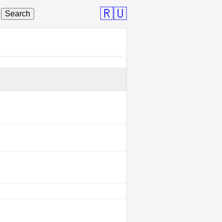
🇷🇺
Search