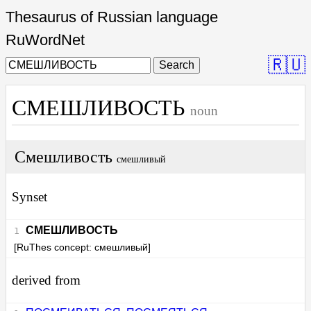
Thesaurus of Russian language
RuWordNet
🇷🇺
Search
СМЕШЛИВОСТЬ
noun
Смешливость
смешливый
Synset
СМЕШЛИВОСТЬ
[RuThes concept: смешливый]
derived from