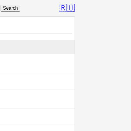
🇷🇺
Search