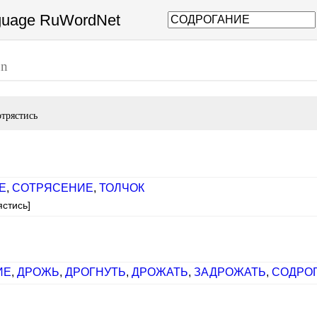
nguage RuWordNet
un
отрястись
Е
,
СОТРЯСЕНИЕ
,
ТОЛЧОК
ястись]
ИЕ
,
ДРОЖЬ
,
ДРОГНУТЬ
,
ДРОЖАТЬ
,
ЗАДРОЖАТЬ
,
СОДРО