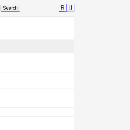
🇷🇺
Search