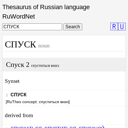
Thesaurus of Russian language
RuWordNet
🇷🇺
Search
СПУСК
noun
Спуск 2
спуститься вниз
Synset
СПУСК
[RuThes concept: спуститься вниз]
derived from