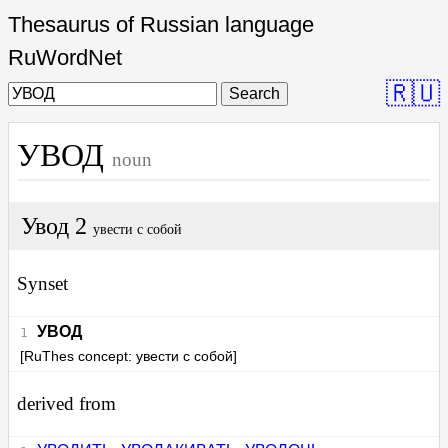
Thesaurus of Russian language
RuWordNet
🇷🇺
Search
УВОД
noun
Увод 2
увести с собой
Synset
УВОД
[RuThes concept: увести с собой]
derived from