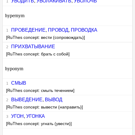
УВОДИТЬ
,
УВОЛАКИВАТЬ
,
УВОЛОЧЬ
hypernym
ПРОВЕДЕНИЕ
,
ПРОВОД
,
ПРОВОДКА
[RuThes concept: вести (сопровождать)]
ПРИХВАТЫВАНИЕ
[RuThes concept: брать с собой]
hyponym
СМЫВ
[RuThes concept: смыть течением]
ВЫВЕДЕНИЕ
,
ВЫВОД
[RuThes concept: вывести (направить)]
УГОН
,
УГОНКА
[RuThes concept: угнать (увести)]