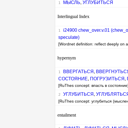
МЫСЛЬ
,
УГЛУБИТЬСЯ
Interlingual Index
i24900 chew_over.v.01 (chew_over
speculate)
[Wordnet definition: reflect deeply on a
hypernym
ВВЕРГАТЬСЯ
,
ВВЕРГНУТЬС
СОСТОЯНИЕ
,
ПОГРУЗИТЬСЯ
,
[RuThes concept: впасть в состояние
УГЛУБИТЬСЯ
,
УГЛУБЛЯТЬС
[RuThes concept: углубиться (мыслен
entailment