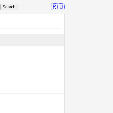
🇷🇺
Search