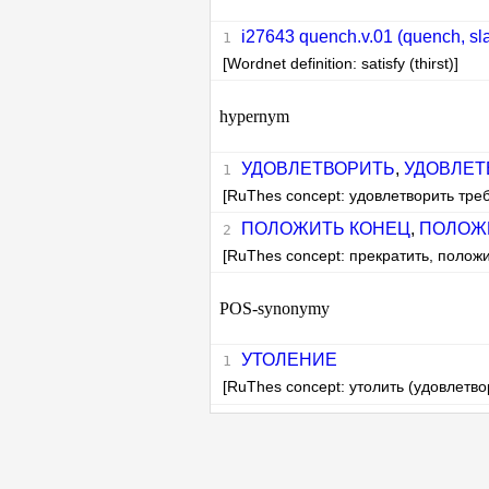
i27643 quench.v.01 (quench, sla
[Wordnet definition: satisfy (thirst)]
hypernym
УДОВЛЕТВОРИТЬ
,
УДОВЛЕТ
[RuThes concept: удовлетворить тре
ПОЛОЖИТЬ КОНЕЦ
,
ПОЛОЖ
[RuThes concept: прекратить, положи
POS-synonymy
УТОЛЕНИЕ
[RuThes concept: утолить (удовлетво