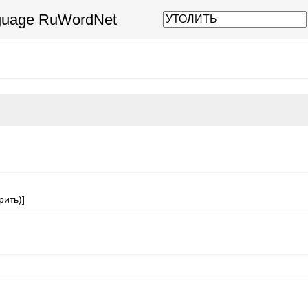
nguage RuWordNet
рить)]