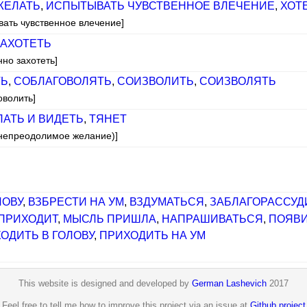
ЖЕЛАТЬ
,
ИСПЫТЫВАТЬ ЧУВСТВЕННОЕ ВЛЕЧЕНИЕ
,
ХОТ
вать чувственное влечение]
АХОТЕТЬ
нно захотеть]
ТЬ
,
СОБЛАГОВОЛЯТЬ
,
СОИЗВОЛИТЬ
,
СОИЗВОЛЯТЬ
оволить]
ПАТЬ И ВИДЕТЬ
,
ТЯНЕТ
 непреодолимое желание)]
ЛОВУ
,
ВЗБРЕСТИ НА УМ
,
ВЗДУМАТЬСЯ
,
ЗАБЛАГОРАССУД
ПРИХОДИТ
,
МЫСЛЬ ПРИШЛА
,
НАПРАШИВАТЬСЯ
,
ПОЯВ
ОДИТЬ В ГОЛОВУ
,
ПРИХОДИТЬ НА УМ
This website is designed and developed by
German Lashevich
2017
Feel free to tell me how to improve this project via an issue at
Github project