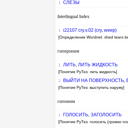
СЛЕЗЫ
Interlingual Index
i22107 cry.v.02 (cry, weep)
[Определение Wordnet: shed tears bec
гипероним
ЛИТЬ
,
ЛИТЬ ЖИДКОСТЬ
[Понятие РуТез: лить жидкость]
ВЫЙТИ НА ПОВЕРХНОСТЬ
,
[Понятие РуТез: выступить наружу]
гипоним
ГОЛОСИТЬ
,
ЗАГОЛОСИТЬ
[Понятие РуТез: голосить (громко пл