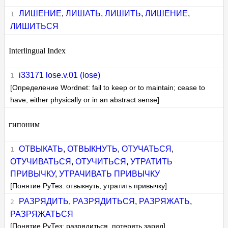
ЛИШЕНИЕ
,
ЛИШАТЬ
,
ЛИШИТЬ
,
ЛИШЕНИЕ
,
ЛИШИТЬСЯ
Interlingual Index
i33171 lose.v.01 (lose)
[Определение Wordnet: fail to keep or to maintain; cease to
have, either physically or in an abstract sense]
гипоним
ОТВЫКАТЬ
,
ОТВЫКНУТЬ
,
ОТУЧАТЬСЯ
,
ОТУЧИВАТЬСЯ
,
ОТУЧИТЬСЯ
,
УТРАТИТЬ
ПРИВЫЧКУ
,
УТРАЧИВАТЬ ПРИВЫЧКУ
[Понятие РуТез: отвыкнуть, утратить привычку]
РАЗРЯДИТЬ
,
РАЗРЯДИТЬСЯ
,
РАЗРЯЖАТЬ
,
РАЗРЯЖАТЬСЯ
[Понятие РуТез: разрядиться, потерять заряд]