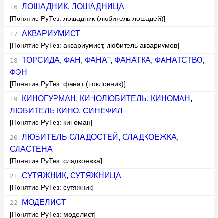
ЛОШАДНИК
,
ЛОШАДНИЦА
[Понятие РуТез: лошадник (любитель лошадей)]
АКВАРИУМИСТ
[Понятие РуТез: аквариумист, любитель аквариумов]
ТОРСИДА
,
ФАН
,
ФАНАТ
,
ФАНАТКА
,
ФАНАТСТВО
,
ФЭН
[Понятие РуТез: фанат (поклонник)]
КИНОГУРМАН
,
КИНОЛЮБИТЕЛЬ
,
КИНОМАН
,
ЛЮБИТЕЛЬ КИНО
,
СИНЕФИЛ
[Понятие РуТез: киноман]
ЛЮБИТЕЛЬ СЛАДОСТЕЙ
,
СЛАДКОЕЖКА
,
СЛАСТЕНА
[Понятие РуТез: сладкоежка]
СУТЯЖНИК
,
СУТЯЖНИЦА
[Понятие РуТез: сутяжник]
МОДЕЛИСТ
[Понятие РуТез: моделист]