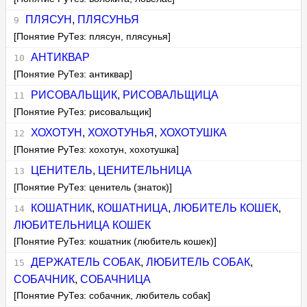
ПЛЯСУН
,
ПЛЯСУНЬЯ
[Понятие РуТез: плясун, плясунья]
АНТИКВАР
[Понятие РуТез: антиквар]
РИСОВАЛЬЩИК
,
РИСОВАЛЬЩИЦА
[Понятие РуТез: рисовальщик]
ХОХОТУН
,
ХОХОТУНЬЯ
,
ХОХОТУШКА
[Понятие РуТез: хохотун, хохотушка]
ЦЕНИТЕЛЬ
,
ЦЕНИТЕЛЬНИЦА
[Понятие РуТез: ценитель (знаток)]
КОШАТНИК
,
КОШАТНИЦА
,
ЛЮБИТЕЛЬ КОШЕК
,
ЛЮБИТЕЛЬНИЦА КОШЕК
[Понятие РуТез: кошатник (любитель кошек)]
ДЕРЖАТЕЛЬ СОБАК
,
ЛЮБИТЕЛЬ СОБАК
,
СОБАЧНИК
,
СОБАЧНИЦА
[Понятие РуТез: собачник, любитель собак]