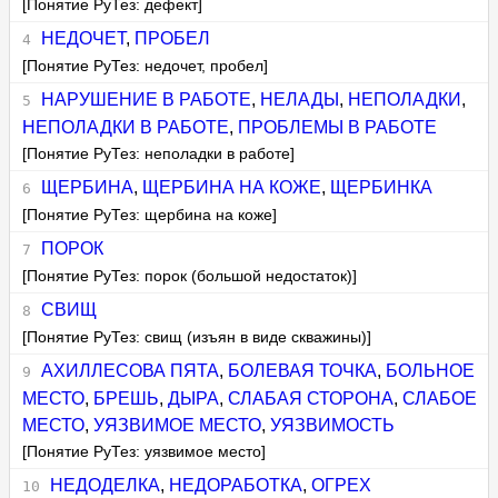
[Понятие РуТез: дефект]
НЕДОЧЕТ
,
ПРОБЕЛ
[Понятие РуТез: недочет, пробел]
НАРУШЕНИЕ В РАБОТЕ
,
НЕЛАДЫ
,
НЕПОЛАДКИ
,
НЕПОЛАДКИ В РАБОТЕ
,
ПРОБЛЕМЫ В РАБОТЕ
[Понятие РуТез: неполадки в работе]
ЩЕРБИНА
,
ЩЕРБИНА НА КОЖЕ
,
ЩЕРБИНКА
[Понятие РуТез: щербина на коже]
ПОРОК
[Понятие РуТез: порок (большой недостаток)]
СВИЩ
[Понятие РуТез: свищ (изъян в виде скважины)]
АХИЛЛЕСОВА ПЯТА
,
БОЛЕВАЯ ТОЧКА
,
БОЛЬНОЕ
МЕСТО
,
БРЕШЬ
,
ДЫРА
,
СЛАБАЯ СТОРОНА
,
СЛАБОЕ
МЕСТО
,
УЯЗВИМОЕ МЕСТО
,
УЯЗВИМОСТЬ
[Понятие РуТез: уязвимое место]
НЕДОДЕЛКА
,
НЕДОРАБОТКА
,
ОГРЕХ