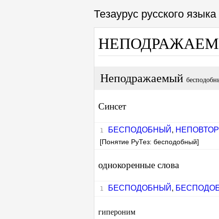
Тезаурус русского язык
НЕПОДРАЖАЕ
Неподражаемый
бесподобн
Синсет
БЕСПОДОБНЫЙ
,
НЕПОВТО
[Понятие РуТез: бесподобный]
однокоренные слова
БЕСПОДОБНЫЙ
,
БЕСПОДО
гипероним