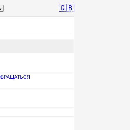
🇬🇧
ь
ОБРАЩАТЬСЯ