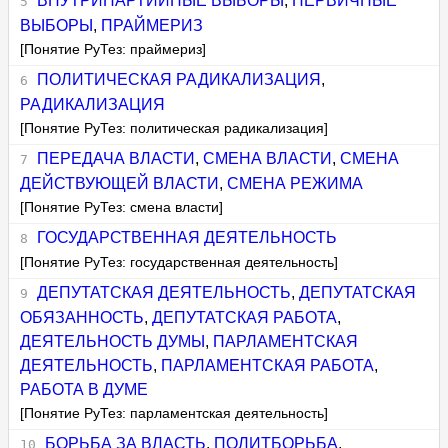
ВНУТРИПАРТИЙНЫЕ ВЫБОРЫ
,
ПЕРВИЧНЫЕ
ВЫБОРЫ
,
ПРАЙМЕРИЗ
[Понятие РуТез: праймериз]
ПОЛИТИЧЕСКАЯ РАДИКАЛИЗАЦИЯ
,
РАДИКАЛИЗАЦИЯ
[Понятие РуТез: политическая радикализация]
ПЕРЕДАЧА ВЛАСТИ
,
СМЕНА ВЛАСТИ
,
СМЕНА
ДЕЙСТВУЮЩЕЙ ВЛАСТИ
,
СМЕНА РЕЖИМА
[Понятие РуТез: смена власти]
ГОСУДАРСТВЕННАЯ ДЕЯТЕЛЬНОСТЬ
[Понятие РуТез: государственная деятельность]
ДЕПУТАТСКАЯ ДЕЯТЕЛЬНОСТЬ
,
ДЕПУТАТСКАЯ
ОБЯЗАННОСТЬ
,
ДЕПУТАТСКАЯ РАБОТА
,
ДЕЯТЕЛЬНОСТЬ ДУМЫ
,
ПАРЛАМЕНТСКАЯ
ДЕЯТЕЛЬНОСТЬ
,
ПАРЛАМЕНТСКАЯ РАБОТА
,
РАБОТА В ДУМЕ
[Понятие РуТез: парламентская деятельность]
БОРЬБА ЗА ВЛАСТЬ
,
ПОЛИТБОРЬБА
,