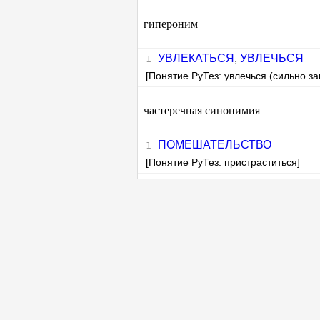
гипероним
УВЛЕКАТЬСЯ
,
УВЛЕЧЬСЯ
[Понятие РуТез: увлечься (сильно за
частеречная синонимия
ПОМЕШАТЕЛЬСТВО
[Понятие РуТез: пристраститься]