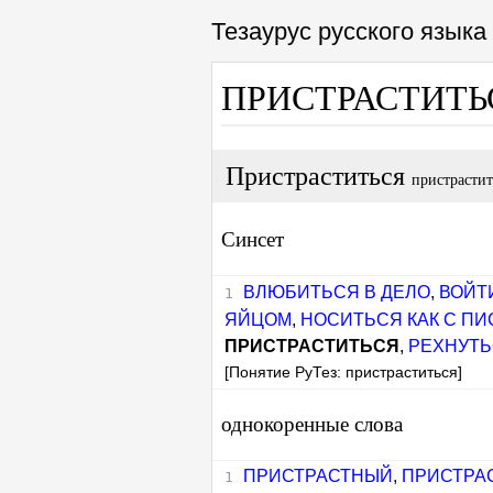
Тезаурус русского язык
ПРИСТРАСТИТ
Пристраститься
пристрастит
Синсет
ВЛЮБИТЬСЯ В ДЕЛО
,
ВОЙТИ
ЯЙЦОМ
,
НОСИТЬСЯ КАК С П
ПРИСТРАСТИТЬСЯ
,
РЕХНУТ
[Понятие РуТез: пристраститься]
однокоренные слова
ПРИСТРАСТНЫЙ
,
ПРИСТРА