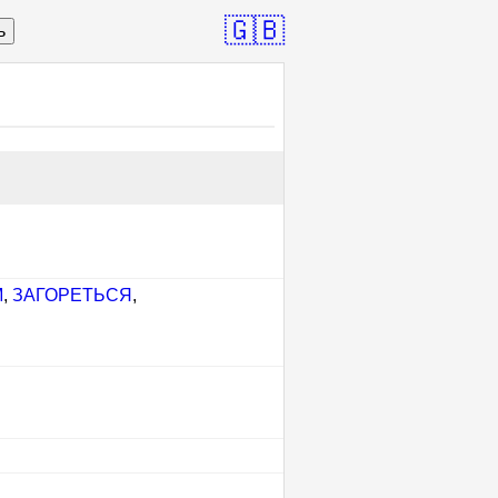
🇬🇧
ь
М
,
ЗАГОРЕТЬСЯ
,