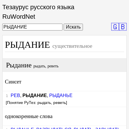
Тезаурус русского языка
RuWordNet
🇬🇧
Искать
РЫДАНИЕ
существительное
Рыдание
рыдать, реветь
Синсет
РЕВ
,
РЫДАНИЕ
,
РЫДАНЬЕ
[Понятие РуТез: рыдать, реветь]
однокоренные слова