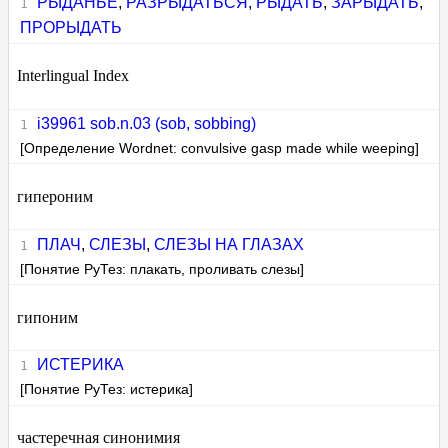
РЫДАНЬЕ
,
РАЗРЫДАТЬСЯ
,
РЫДАТЬ
,
ЗАРЫДАТЬ
,
ПРОРЫДАТЬ
Interlingual Index
i39961 sob.n.03 (sob, sobbing)
[Определение Wordnet: convulsive gasp made while weeping]
гипероним
ПЛАЧ
,
СЛЕЗЫ
,
СЛЕЗЫ НА ГЛАЗАХ
[Понятие РуТез: плакать, проливать слезы]
гипоним
ИСТЕРИКА
[Понятие РуТез: истерика]
частеречная синонимия