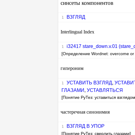
синсеты компонентов
ВЗГЛЯД
Interlingual Index
i32417 stare_down.v.01 (stare_d
[Определение Wordnet: overcome or cau
гипероним
УСТАВИТЬ ВЗГЛЯД
,
УСТАВИ
ГЛАЗАМИ
,
УСТАВЛЯТЬСЯ
[Понятие РуТез: уставиться взглядом
частеречная синонимия
ВЗГЛЯД В УПОР
[Понятие РуТез: сверлить глазами]