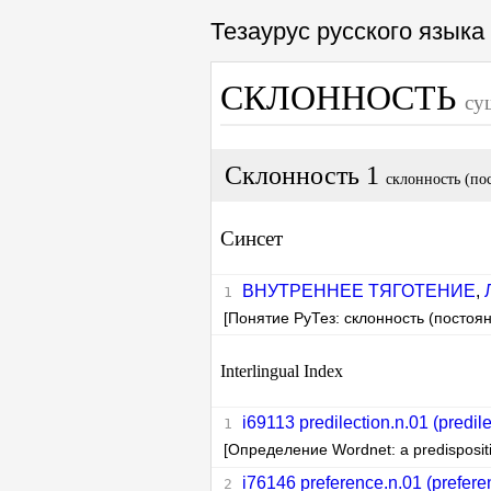
Тезаурус русского язык
СКЛОННОСТЬ
су
Склонность 1
склонность (по
Синсет
ВНУТРЕННЕЕ ТЯГОТЕНИЕ
,
[Понятие РуТез: склонность (постоя
Interlingual Index
i69113 predilection.n.01 (predile
[Определение Wordnet: a predispositi
i76146 preference.n.01 (preferen