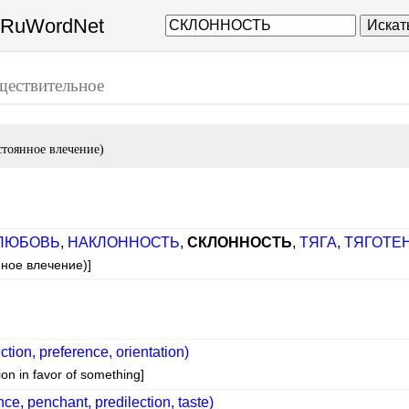
а RuWordNet
Искат
ществительное
стоянное влечение)
ЛЮБОВЬ
,
НАКЛОННОСТЬ
,
СКЛОННОСТЬ
,
ТЯГА
,
ТЯГОТЕ
нное влечение)]
ction, preference, orientation)
on in favor of something]
ce, penchant, predilection, taste)