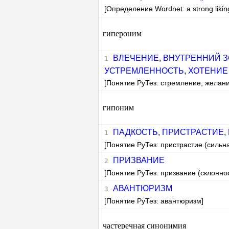
[Определение Wordnet: a strong likin
гипероним
ВЛЕЧЕНИЕ
,
ВНУТРЕННИЙ З
УСТРЕМЛЕННОСТЬ
,
ХОТЕНИЕ
[Понятие РуТез: стремление, желани
гипоним
ПАДКОСТЬ
,
ПРИСТРАСТИЕ
,
[Понятие РуТез: пристрастие (сильна
ПРИЗВАНИЕ
[Понятие РуТез: призвание (склоннос
АВАНТЮРИЗМ
[Понятие РуТез: авантюризм]
частеречная синонимия