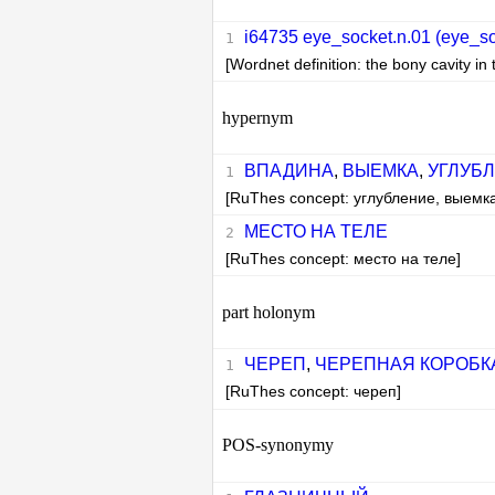
i64735 eye_socket.n.01 (eye_socke
[Wordnet definition: the bony cavity in 
hypernym
ВПАДИНА
,
ВЫЕМКА
,
УГЛУБ
[RuThes concept: углубление, выемк
МЕСТО НА ТЕЛЕ
[RuThes concept: место на теле]
part holonym
ЧЕРЕП
,
ЧЕРЕПНАЯ КОРОБК
[RuThes concept: череп]
POS-synonymy