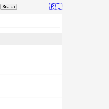
🇷🇺
Search