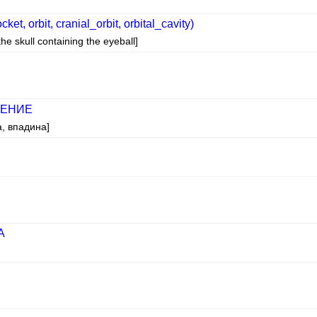
t, orbit, cranial_orbit, orbital_cavity)
the skull containing the eyeball]
ЛЕНИЕ
а, впадина]
А