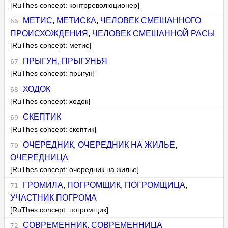
[RuThes concept: контрреволюционер]
МЕТИС
,
МЕТИСКА
,
ЧЕЛОВЕК СМЕШАННОГО
ПРОИСХОЖДЕНИЯ
,
ЧЕЛОВЕК СМЕШАННОЙ РАСЫ
[RuThes concept: метис]
ПРЫГУН
,
ПРЫГУНЬЯ
[RuThes concept: прыгун]
ХОДОК
[RuThes concept: ходок]
СКЕПТИК
[RuThes concept: скептик]
ОЧЕРЕДНИК
,
ОЧЕРЕДНИК НА ЖИЛЬЕ
,
ОЧЕРЕДНИЦА
[RuThes concept: очередник на жилье]
ГРОМИЛА
,
ПОГРОМЩИК
,
ПОГРОМЩИЦА
,
УЧАСТНИК ПОГРОМА
[RuThes concept: погромщик]
СОВРЕМЕННИК
,
СОВРЕМЕННИЦА