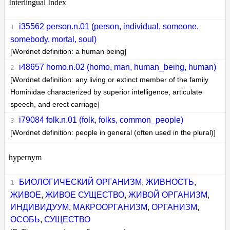
Interlingual Index
i35562 person.n.01 (person, individual, someone,
somebody, mortal, soul)
[Wordnet definition: a human being]
i48657 homo.n.02 (homo, man, human_being, human)
[Wordnet definition: any living or extinct member of the family
Hominidae characterized by superior intelligence, articulate
speech, and erect carriage]
i79084 folk.n.01 (folk, folks, common_people)
[Wordnet definition: people in general (often used in the plural)]
hypernym
БИОЛОГИЧЕСКИЙ ОРГАНИЗМ
,
ЖИВНОСТЬ
,
ЖИВОЕ
,
ЖИВОЕ СУЩЕСТВО
,
ЖИВОЙ ОРГАНИЗМ
,
ИНДИВИДУУМ
,
МАКРООРГАНИЗМ
,
ОРГАНИЗМ
,
ОСОБЬ
,
СУЩЕСТВО