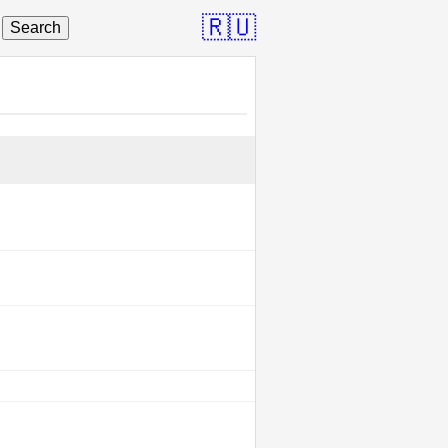
🇷🇺
Search