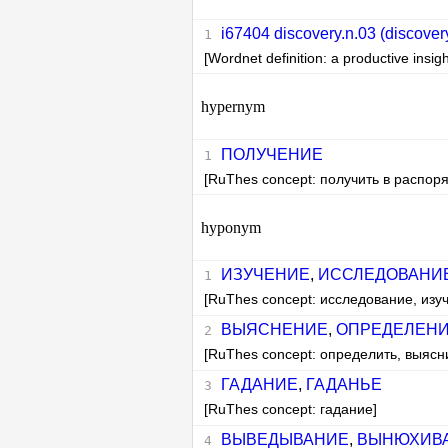
i67404 discovery.n.03 (discovery
[Wordnet definition: a productive insigh
hypernym
ПОЛУЧЕНИЕ
[RuThes concept: получить в распор
hyponym
ИЗУЧЕНИЕ
,
ИССЛЕДОВАНИ
[RuThes concept: исследование, изу
ВЫЯСНЕНИЕ
,
ОПРЕДЕЛЕН
[RuThes concept: определить, выясн
ГАДАНИЕ
,
ГАДАНЬЕ
[RuThes concept: гадание]
ВЫВЕДЫВАНИЕ
,
ВЫНЮХИВ