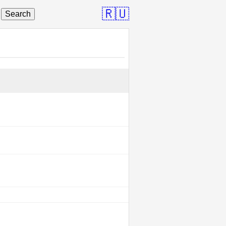
🇷🇺
Search