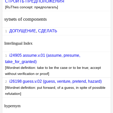
СТРОИТЬ ПРЕДПОЛОЖЕНИЯ
[RuThes concept: предполагать]
sytsets of components
ДОПУЩЕНИЕ
,
СДЕЛАТЬ
Interlingual Index
i24905 assume.v.01 (assume, presume,
take_for_granted)
[Wordnet definition: take to be the case or to be true; accept
without verification or proof]
i26198 guess.v.02 (guess, venture, pretend, hazard)
[Wordnet definition: put forward, of a guess, in spite of possible
refutation]
hypernym