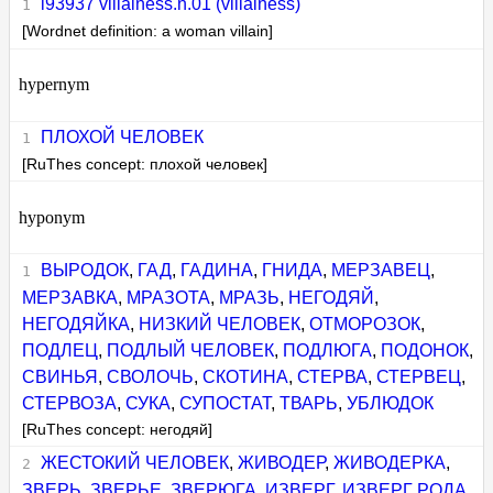
i93937 villainess.n.01 (villainess)
[Wordnet definition: a woman villain]
hypernym
ПЛОХОЙ ЧЕЛОВЕК
[RuThes concept: плохой человек]
hyponym
ВЫРОДОК
,
ГАД
,
ГАДИНА
,
ГНИДА
,
МЕРЗАВЕЦ
,
МЕРЗАВКА
,
МРАЗОТА
,
МРАЗЬ
,
НЕГОДЯЙ
,
НЕГОДЯЙКА
,
НИЗКИЙ ЧЕЛОВЕК
,
ОТМОРОЗОК
,
ПОДЛЕЦ
,
ПОДЛЫЙ ЧЕЛОВЕК
,
ПОДЛЮГА
,
ПОДОНОК
,
СВИНЬЯ
,
СВОЛОЧЬ
,
СКОТИНА
,
СТЕРВА
,
СТЕРВЕЦ
,
СТЕРВОЗА
,
СУКА
,
СУПОСТАТ
,
ТВАРЬ
,
УБЛЮДОК
[RuThes concept: негодяй]
ЖЕСТОКИЙ ЧЕЛОВЕК
,
ЖИВОДЕР
,
ЖИВОДЕРКА
,
ЗВЕРЬ
,
ЗВЕРЬЕ
,
ЗВЕРЮГА
,
ИЗВЕРГ
,
ИЗВЕРГ РОДА