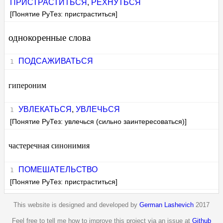
ПРИСТРАСТИТЬСЯ
,
РЕХНУТЬСЯ
[Понятие РуТез: пристраститься]
однокоренные слова
ПОДСАЖИВАТЬСЯ
гипероним
УВЛЕКАТЬСЯ
,
УВЛЕЧЬСЯ
[Понятие РуТез: увлечься (сильно заинтересоваться)]
частеречная синонимия
ПОМЕШАТЕЛЬСТВО
[Понятие РуТез: пристраститься]
This website is designed and developed by
German Lashevich
2017
Feel free to tell me how to improve this project via an issue at
Github