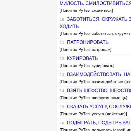
МИЛОСТЬ
,
СМИЛОСТИВИТЬС
[Понятие РуТез: сжалиться]
ЗАБОТИТЬСЯ
,
ОКРУЖАТЬ 
ХОДИТЬ
[Понятие РуТез: заботиться, окружит
ПАТРОНИРОВАТЬ
[Понятие РуТез: патронаж]
КУРИРОВАТЬ
[Понятие РуТез: курировать]
ВЗАИМОДЕЙСТВОВАТЬ
,
НА
[Понятие РуТез: взаимодействие (в
ВЗЯТЬ ШЕФСТВО
,
ШЕФСТВ
[Понятие РуТез: шефская помощь]
ОКАЗАТЬ УСЛУГУ
,
СОСЛУЖ
[Понятие РуТез: услуга (действие)]
ПОДЫГРАТЬ
,
ПОДЫГРЫВА
[Понятие РуТез: подыграть (своей иг