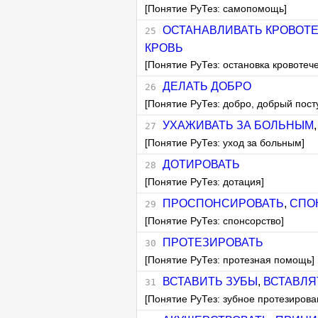
[Понятие РуТез: самопомощь]
ОСТАНАВЛИВАТЬ КРОВОТ
КРОВЬ
[Понятие РуТез: остановка кровотеч
ДЕЛАТЬ ДОБРО
[Понятие РуТез: добро, добрый пост
УХАЖИВАТЬ ЗА БОЛЬНЫМ
[Понятие РуТез: уход за больным]
ДОТИРОВАТЬ
[Понятие РуТез: дотация]
ПРОСПОНСИРОВАТЬ
,
СПО
[Понятие РуТез: спонсорство]
ПРОТЕЗИРОВАТЬ
[Понятие РуТез: протезная помощь]
ВСТАВИТЬ ЗУБЫ
,
ВСТАВЛЯ
[Понятие РуТез: зубное протезирова