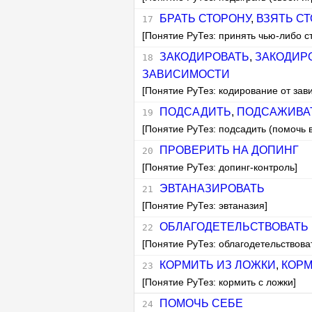
БРАТЬ СТОРОНУ
,
ВЗЯТЬ С
[Понятие РуТез: принять чью-либо с
ЗАКОДИРОВАТЬ
,
ЗАКОДИР
ЗАВИСИМОСТИ
[Понятие РуТез: кодирование от зав
ПОДСАДИТЬ
,
ПОДСАЖИВА
[Понятие РуТез: подсадить (помочь 
ПРОВЕРИТЬ НА ДОПИНГ
[Понятие РуТез: допинг-контроль]
ЭВТАНАЗИРОВАТЬ
[Понятие РуТез: эвтаназия]
ОБЛАГОДЕТЕЛЬСТВОВАТЬ
[Понятие РуТез: облагодетельствова
КОРМИТЬ ИЗ ЛОЖКИ
,
КОРМ
[Понятие РуТез: кормить с ложки]
ПОМОЧЬ СЕБЕ