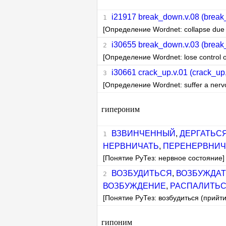
i21917 break_down.v.08 (break
[Определение Wordnet: collapse due to
i30655 break_down.v.03 (break_
[Определение Wordnet: lose control o
i30661 crack_up.v.01 (crack_up,
[Определение Wordnet: suffer a ner
гипероним
ВЗВИНЧЕННЫЙ
,
ДЕРГАТЬС
НЕРВНИЧАТЬ
,
ПЕРЕНЕРВНИЧ
[Понятие РуТез: нервное состояние]
ВОЗБУДИТЬСЯ
,
ВОЗБУЖДА
ВОЗБУЖДЕНИЕ
,
РАСПАЛИТЬ
[Понятие РуТез: возбудиться (прийт
гипоним