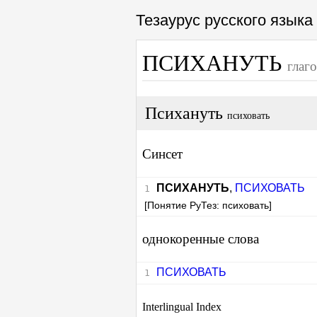
Тезаурус русского язык
ПСИХАНУТЬ
глаг
Психануть
психовать
Синсет
ПСИХАНУТЬ
,
ПСИХОВАТЬ
[Понятие РуТез: психовать]
однокоренные слова
ПСИХОВАТЬ
Interlingual Index