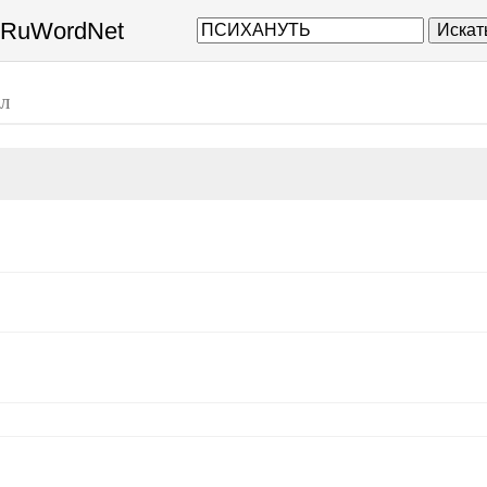
а RuWordNet
Искат
ол