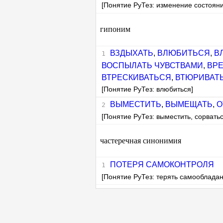
[Понятие РуТез: изменение состояни
гипоним
ВЗДЫХАТЬ
,
ВЛЮБИТЬСЯ
,
В
ВОСПЫЛАТЬ ЧУВСТВАМИ
,
ВР
ВТРЕСКИВАТЬСЯ
,
ВТЮРИВАТ
[Понятие РуТез: влюбиться]
ВЫМЕСТИТЬ
,
ВЫМЕЩАТЬ
,
О
[Понятие РуТез: выместить, сорватьс
частеречная синонимия
ПОТЕРЯ САМОКОНТРОЛЯ
[Понятие РуТез: терять самообладан