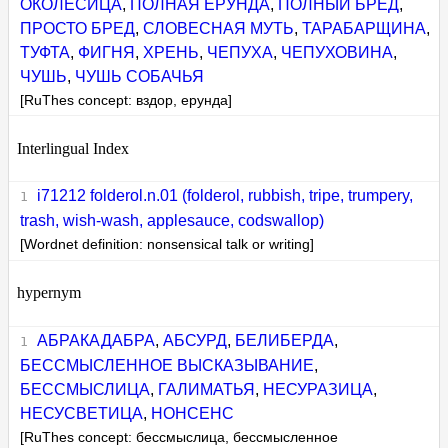
ОКОЛЕСИЦА
,
ПОЛНАЯ ЕРУНДА
,
ПОЛНЫЙ БРЕД
,
ПРОСТО БРЕД
,
СЛОВЕСНАЯ МУТЬ
,
ТАРАБАРЩИНА
,
ТУФТА
,
ФИГНЯ
,
ХРЕНЬ
,
ЧЕПУХА
,
ЧЕПУХОВИНА
,
ЧУШЬ
,
ЧУШЬ СОБАЧЬЯ
[RuThes concept: вздор, ерунда]
Interlingual Index
i71212 folderol.n.01 (folderol, rubbish, tripe, trumpery,
trash, wish-wash, applesauce, codswallop)
[Wordnet definition: nonsensical talk or writing]
hypernym
АБРАКАДАБРА
,
АБСУРД
,
БЕЛИБЕРДА
,
БЕССМЫСЛЕННОЕ ВЫСКАЗЫВАНИЕ
,
БЕССМЫСЛИЦА
,
ГАЛИМАТЬЯ
,
НЕСУРАЗИЦА
,
НЕСУСВЕТИЦА
,
НОНСЕНС
[RuThes concept: бессмыслица, бессмысленное