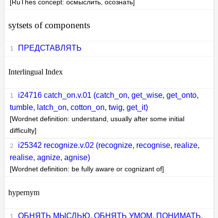
[RuThes concept: осмыслить, осознать]
sytsets of components
ПРЕДСТАВЛЯТЬ
Interlingual Index
i24716 catch_on.v.01 (catch_on, get_wise, get_onto,
tumble, latch_on, cotton_on, twig, get_it)
[Wordnet definition: understand, usually after some initial
difficulty]
i25342 recognize.v.02 (recognize, recognise, realize,
realise, agnize, agnise)
[Wordnet definition: be fully aware or cognizant of]
hypernym
ОБНЯТЬ МЫСЛЬЮ
,
ОБНЯТЬ УМОМ
,
ПОНИМАТЬ
,