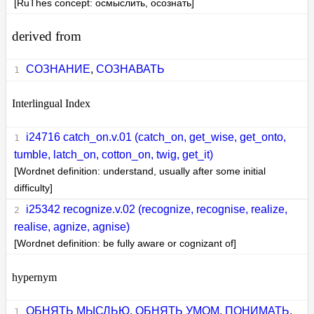
[RuThes concept: осмыслить, осознать]
derived from
СОЗНАНИЕ
,
СОЗНАВАТЬ
Interlingual Index
i24716 catch_on.v.01 (catch_on, get_wise, get_onto,
tumble, latch_on, cotton_on, twig, get_it)
[Wordnet definition: understand, usually after some initial
difficulty]
i25342 recognize.v.02 (recognize, recognise, realize,
realise, agnize, agnise)
[Wordnet definition: be fully aware or cognizant of]
hypernym
ОБНЯТЬ МЫСЛЬЮ
,
ОБНЯТЬ УМОМ
,
ПОНИМАТЬ
,