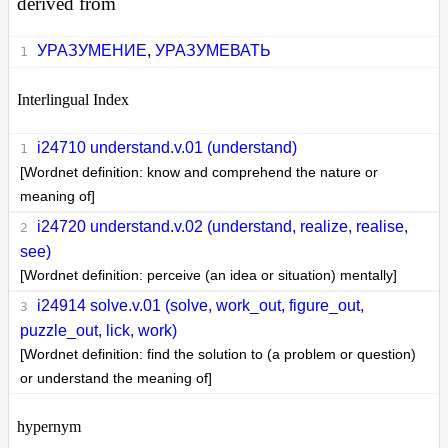
derived from
УРАЗУМЕНИЕ
,
УРАЗУМЕВАТЬ
Interlingual Index
i24710 understand.v.01 (understand)
[Wordnet definition: know and comprehend the nature or
meaning of]
i24720 understand.v.02 (understand, realize, realise,
see)
[Wordnet definition: perceive (an idea or situation) mentally]
i24914 solve.v.01 (solve, work_out, figure_out,
puzzle_out, lick, work)
[Wordnet definition: find the solution to (a problem or question)
or understand the meaning of]
hypernym