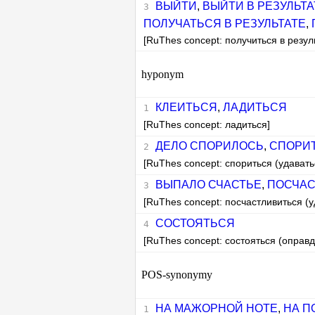
ВЫЙТИ
,
ВЫЙТИ В РЕЗУЛЬТА
ПОЛУЧАТЬСЯ В РЕЗУЛЬТАТЕ
,
[RuThes concept: получиться в резул
hyponym
КЛЕИТЬСЯ
,
ЛАДИТЬСЯ
[RuThes concept: ладиться]
ДЕЛО СПОРИЛОСЬ
,
СПОРИ
[RuThes concept: спориться (удавать
ВЫПАЛО СЧАСТЬЕ
,
ПОСЧАС
[RuThes concept: посчастливиться (у
СОСТОЯТЬСЯ
[RuThes concept: состояться (оправ
POS-synonymy
НА МАЖОРНОЙ НОТЕ
,
НА П