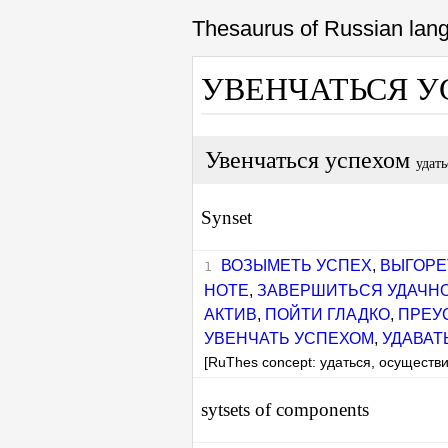
Thesaurus of Russian la
УВЕНЧАТЬСЯ 
Увенчаться успехом
удат
Synset
ВОЗЫМЕТЬ УСПЕХ
,
ВЫГОРЕ
НОТЕ
,
ЗАВЕРШИТЬСЯ УДАЧН
АКТИВ
,
ПОЙТИ ГЛАДКО
,
ПРЕУ
УВЕНЧАТЬ УСПЕХОМ
,
УДАВАТ
[RuThes concept: удаться, осуществ
sytsets of components